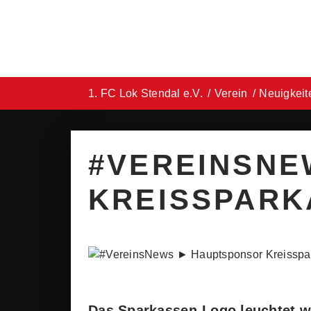
1. FC Lok Stendal e.V.
Verein
Neuigkeit
#VEREINSNE
KREISSPARK
Das Sparkassen-Logo leuchtet we