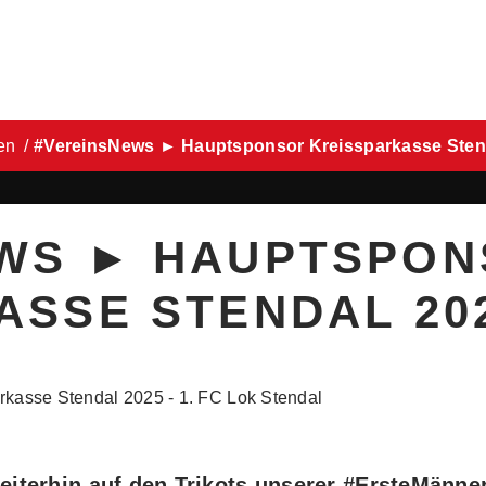
en
#VereinsNews ► Hauptsponsor Kreissparkasse Sten
WS ► HAUPTSPO
ASSE STENDAL 20
iterhin auf den Trikots unserer #ErsteMänner