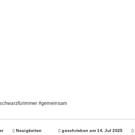
ndschwarzfürimmer #gemeinsam
er
Neuigkeiten
geschrieben am 14. Jul 2025