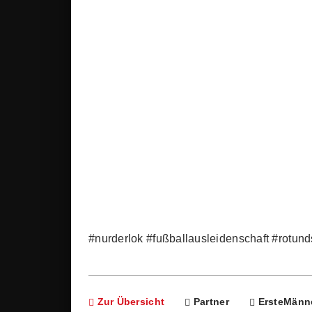
#nurderlok #fußballausleidenschaft #rotu
Zur Übersicht
Partner
ErsteMänn