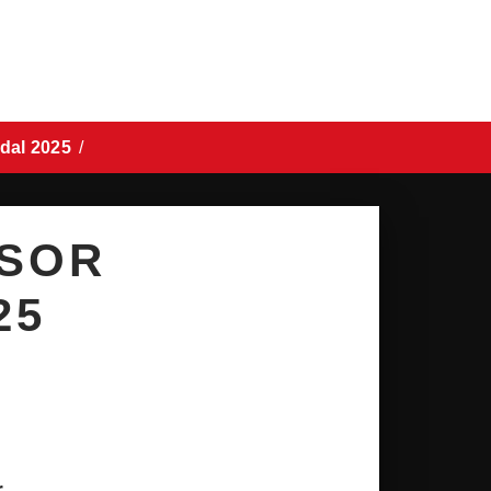
dal 2025
NSOR
25
.